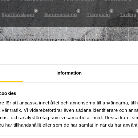
0
0
0
Sportlovsläger
Summercamp
Trampolin
Tävling
iviteter ännu, vänligen kom tillbaka senare!
Information
cookies
e för att anpassa innehållet och annonserna till användarna, tillh
vår trafik. Vi vidarebefordrar även sådana identifierare och anna
nnons- och analysföretag som vi samarbetar med. Dessa kan i sin
har tillhandahållit eller som de har samlat in när du har använt 
FÖLJ OSS PÅ SOCIALA MEDIER