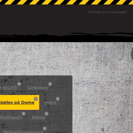
[Choose your language]
0
0
N NIGHT!
Girlpower
0
0
östlov på Dome
Inline
0
0
Multisport
Mässa
0
Skidor/Snowboard