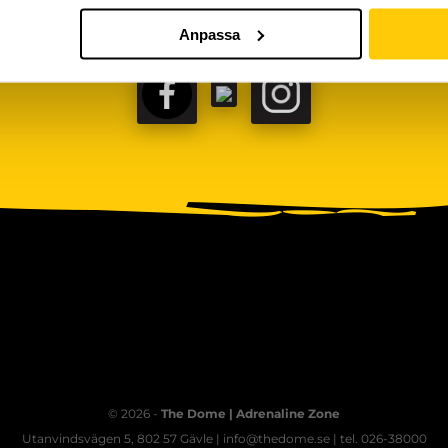
Anpassa
FACEBOOK
TIKTOK
INSTAGRAM
© 2026 -
The Dome | Adrenaline Zone
Utanvindsvägen 5, 802 57 Gävle | info@thedome.se | tel. 026-38000