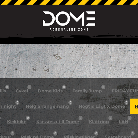
0
0
0
0
lis
Cykel
Dome Kids
Family Jump
FRIDAY FU
0
0
0
n night
Helg arrangemang
Högt & Lågt X Dome
H
0
0
0
0
Kickbike
Klassresa till Dome
Klättring
LAN
0
0
0
0
rkour
Påsk på Dome
Påsklovsläger
Skateboard