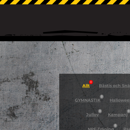
0
Allt
Bästis och Snäl
0
GYMNASTIK
Hallowee
0
0
Jullov
Kampanj
0
NPF-Träning
Pa