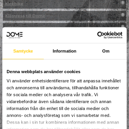
Kickbike
0
Klassresa till Dome
0
Klättring
0
LAN
0
Samtycke
Information
Om
Multisport
0
Mässa
0
Denna webbplats använder cookies
NPF-Träning
0
Vi använder enhetsidentifierare för att anpassa innehållet
och annonserna till användarna, tillhandahålla funktioner
Parkour
0
för sociala medier och analysera vår trafik. Vi
Påsk på Dome
0
vidarebefordrar även sådana identifierare och annan
information från din enhet till de sociala medier och
Påsklovsläger
0
annons- och analysföretag som vi samarbetar med.
Dessa kan i sin tur kombinera informationen med annan
Skateboard
0
information som du har tillhandahållit eller som de har