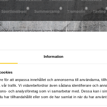
0
0
0
Sportlovsläger
Summercamp
Trampolin
Tävling
iviteter ännu, vänligen kom tillbaka senare!
Information
cookies
e för att anpassa innehållet och annonserna till användarna, tillh
vår trafik. Vi vidarebefordrar även sådana identifierare och anna
nnons- och analysföretag som vi samarbetar med. Dessa kan i sin
har tillhandahållit eller som de har samlat in när du har använt 
FÖLJ OSS PÅ SOCIALA MEDIER