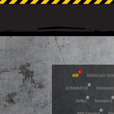
0
Allt
Bästis och Snäl
0
GYMNASTIK
Hallowee
0
0
Jullov
Kampanj
0
NPF-Träning
Pa