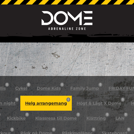
0
0
0
0
lis
Cykel
Dome Kids
Family Jump
FRIDAY FU
0
0
0
n night
Helg arrangemang
Högt & Lågt X Dome
H
0
0
0
0
Kickbike
Klassresa till Dome
Klättring
LAN
0
0
0
0
rkour
Påsk på Dome
Påsklovsläger
Skateboard