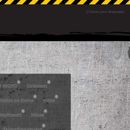
[Choose your language]
0
0
N NIGHT!
Girlpower
0
0
östlov på Dome
Inline
0
0
Multisport
Mässa
0
Skidor/Snowboard