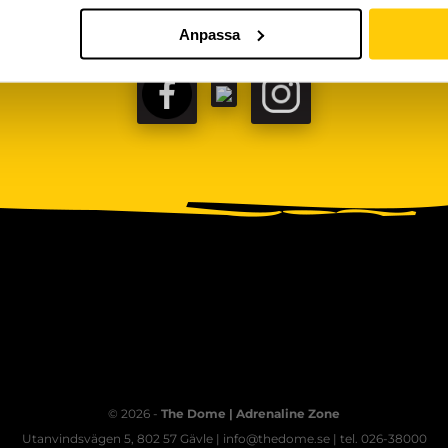
Anpassa
FACEBOOK
TIKTOK
INSTAGRAM
© 2026 -
The Dome | Adrenaline Zone
Utanvindsvägen 5, 802 57 Gävle | info@thedome.se | tel. 026-38000