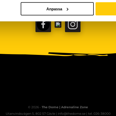
Anpassa
FACEBOOK
TIKTOK
INSTAGRAM
© 2026 -
The Dome | Adrenaline Zone
Utanvindsvägen 5, 802 57 Gävle | info@thedome.se | tel. 026-38000