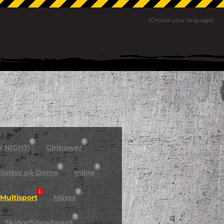
[Choose your language]
0
0
N NIGHT!
Girlpower
0
0
östlov på Dome
Inline
1
0
Multisport
Mässa
0
Skidor/Snowboard