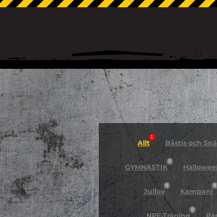
1
Allt
Bästis och Snäl
0
GYMNASTIK
Hallowee
0
0
Jullov
Kampanj
0
NPF-Träning
Pa