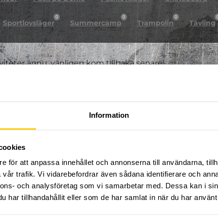
0
0
0
Sportlovsläger
Summercamp
Trampolin
Tävling
iviteter ännu, vänligen kom tillbaka senare!
Information
cookies
e för att anpassa innehållet och annonserna till användarna, tillh
vår trafik. Vi vidarebefordrar även sådana identifierare och anna
nnons- och analysföretag som vi samarbetar med. Dessa kan i sin
har tillhandahållit eller som de har samlat in när du har använt 
FÖLJ OSS PÅ SOCIALA MEDIER