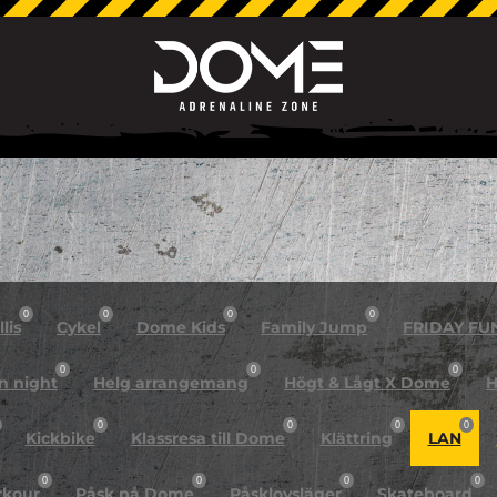
0
0
0
0
lis
Cykel
Dome Kids
Family Jump
FRIDAY FU
0
0
0
n night
Helg arrangemang
Högt & Lågt X Dome
H
0
0
0
0
Kickbike
Klassresa till Dome
Klättring
LAN
0
0
0
0
rkour
Påsk på Dome
Påsklovsläger
Skateboard