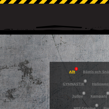
1
Allt
Bästis och Snäl
0
GYMNASTIK
Hallowee
0
0
Jullov
Kampanj
0
NPF-Träning
Pa