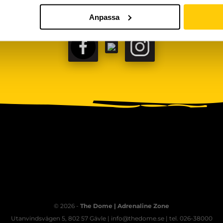
Anpassa
FACEBOOK
TIKTOK
INSTAGRAM
© 2026 -
The Dome | Adrenaline Zone
Utanvindsvägen 5, 802 57 Gävle | info@thedome.se | tel. 026-38000