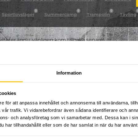
0
0
0
Sportlovsläger
Summercamp
Trampolin
Tävling
iviteter ännu, vänligen kom tillbaka senare!
Information
cookies
e för att anpassa innehållet och annonserna till användarna, tillh
vår trafik. Vi vidarebefordrar även sådana identifierare och anna
nnons- och analysföretag som vi samarbetar med. Dessa kan i sin
har tillhandahållit eller som de har samlat in när du har använt 
FÖLJ OSS PÅ SOCIALA MEDIER