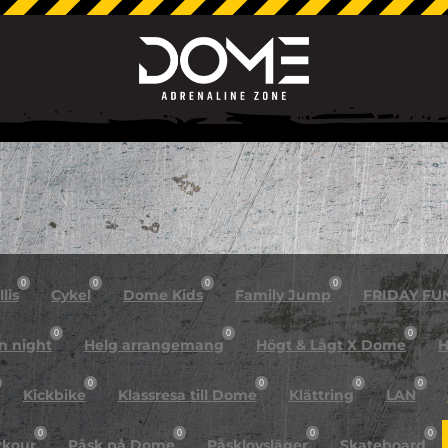
0
0
0
0
lis
Cykel
Dome Kids
Family Jump
FRIDAY FU
0
0
0
n night
Helg arrangemang
Högt & Lågt X Dome
H
0
0
0
0
Kickbike
Klassresa till Dome
Klättring
LAN
0
0
0
0
rkour
Påsk på Dome
Påsklovsläger
Skateboard