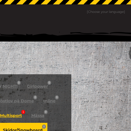
[Choose your language]
0
0
N NIGHT!
Girlpower
0
0
östlov på Dome
Inline
1
0
Multisport
Mässa
0
Skidor/Snowboard