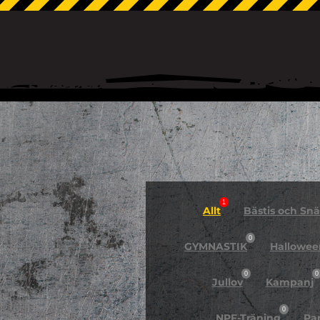
1
Allt
Bästis och Snäl
0
GYMNASTIK
Hallowee
0
0
Jullov
Kampanj
0
NPF-Träning
Pa