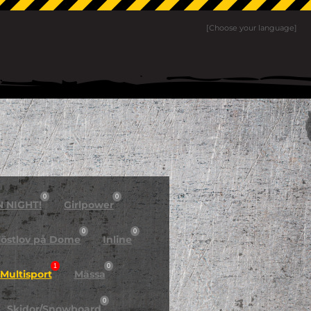
[Choose your language]
0
0
N NIGHT!
Girlpower
0
0
östlov på Dome
Inline
1
0
Multisport
Mässa
0
Skidor/Snowboard