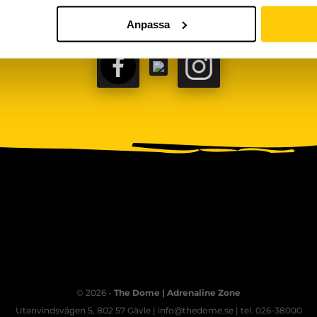
Anpassa
FACEBOOK
TIKTOK
INSTAGRAM
© 2026 -
The Dome | Adrenaline Zone
Utanvindsvägen 5, 802 57 Gävle | info@thedome.se | tel. 026-38000