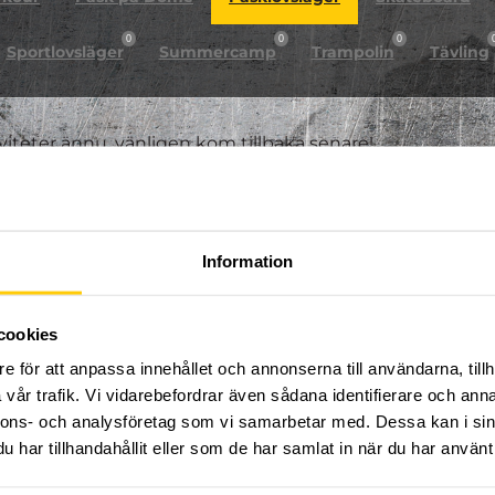
0
0
0
Sportlovsläger
Summercamp
Trampolin
Tävling
iviteter ännu, vänligen kom tillbaka senare!
Information
cookies
e för att anpassa innehållet och annonserna till användarna, tillh
vår trafik. Vi vidarebefordrar även sådana identifierare och anna
nnons- och analysföretag som vi samarbetar med. Dessa kan i sin
har tillhandahållit eller som de har samlat in när du har använt 
FÖLJ OSS PÅ SOCIALA MEDIER