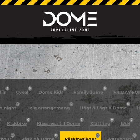
0
0
0
0
lis
Cykel
Dome Kids
Family Jump
FRIDAY FU
0
0
0
n night
Helg arrangemang
Högt & Lågt X Dome
H
0
0
0
0
Kickbike
Klassresa till Dome
Klättring
LAN
0
0
0
0
rkour
Påsk på Dome
Påsklovsläger
Skateboard