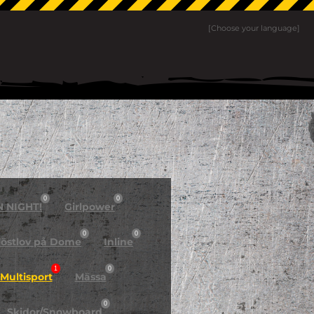
[Choose your language]
0
0
N NIGHT!
Girlpower
0
0
östlov på Dome
Inline
1
0
Multisport
Mässa
0
Skidor/Snowboard