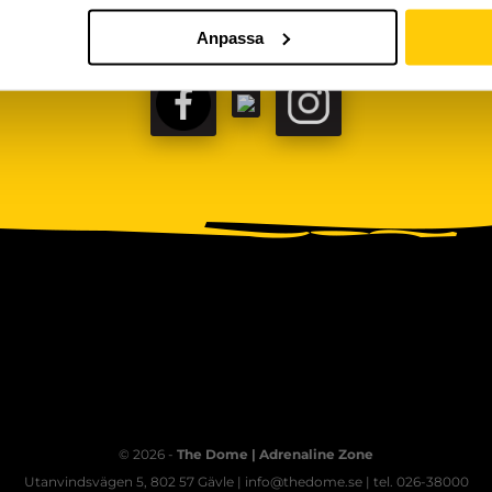
Anpassa
FACEBOOK
TIKTOK
INSTAGRAM
© 2026 -
The Dome | Adrenaline Zone
Utanvindsvägen 5, 802 57 Gävle | info@thedome.se | tel. 026-38000