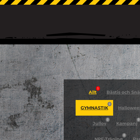
1
Allt
Bästis och Snäl
0
GYMNASTIK
Hallowee
0
0
Jullov
Kampanj
0
NPF-Träning
Pa