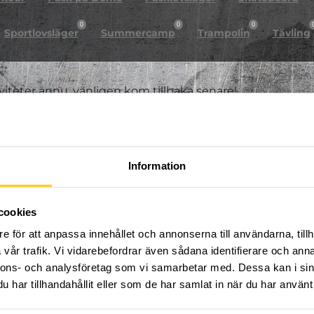
0
0
0
Sportlovsläger
Summercamp
Trampolin
Tävling
iviteter ännu, vänligen kom tillbaka senare!
Information
cookies
e för att anpassa innehållet och annonserna till användarna, tillh
vår trafik. Vi vidarebefordrar även sådana identifierare och anna
nnons- och analysföretag som vi samarbetar med. Dessa kan i sin
har tillhandahållit eller som de har samlat in när du har använt 
FÖLJ OSS PÅ SOCIALA MEDIER