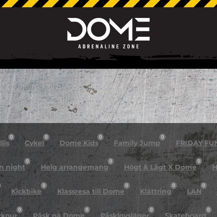
0
0
0
0
lis
Cykel
Dome Kids
Family Jump
FRIDAY FU
0
0
0
n night
Helg arrangemang
Högt & Lågt X Dome
H
0
0
0
0
Kickbike
Klassresa till Dome
Klättring
LAN
0
0
0
0
rkour
Påsk på Dome
Påsklovsläger
Skateboard