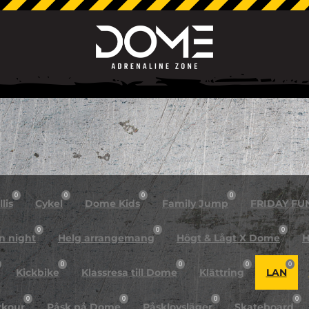
0
0
0
0
lis
Cykel
Dome Kids
Family Jump
FRIDAY FU
0
0
0
n night
Helg arrangemang
Högt & Lågt X Dome
H
0
0
0
0
Kickbike
Klassresa till Dome
Klättring
LAN
0
0
0
0
rkour
Påsk på Dome
Påsklovsläger
Skateboard