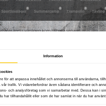
0
0
0
Sportlovsläger
Summercamp
Trampolin
Tävling
iviteter ännu, vänligen kom tillbaka senare!
Information
cookies
e för att anpassa innehållet och annonserna till användarna, tillh
vår trafik. Vi vidarebefordrar även sådana identifierare och anna
nnons- och analysföretag som vi samarbetar med. Dessa kan i sin
har tillhandahållit eller som de har samlat in när du har använt 
FÖLJ OSS PÅ SOCIALA MEDIER