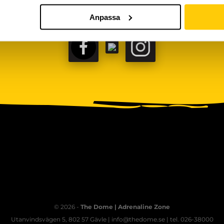
Anpassa
FACEBOOK
TIKTOK
INSTAGRAM
© 2026 -
The Dome | Adrenaline Zone
Utanvindsvägen 5, 802 57 Gävle | info@thedome.se | tel. 026-38000