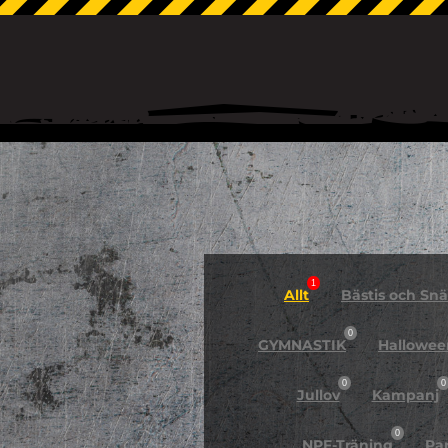
1
Allt
Bästis och Snäl
0
GYMNASTIK
Hallowee
0
0
Jullov
Kampanj
0
NPF-Träning
Pa