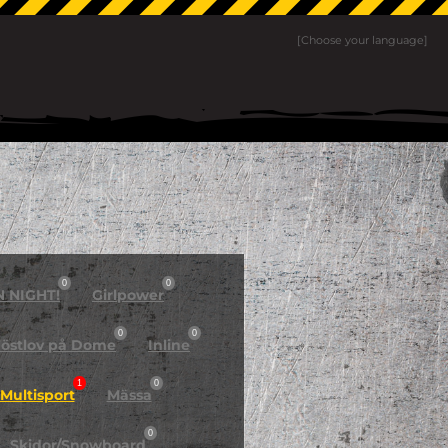
[Choose your language]
0
0
N NIGHT!
Girlpower
0
0
östlov på Dome
Inline
1
0
Multisport
Mässa
0
Skidor/Snowboard