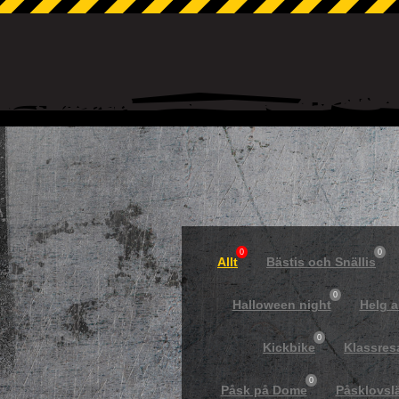
0
0
Allt
Bästis och Snällis
0
Halloween night
Helg 
0
Kickbike
Klassres
0
Påsk på Dome
Påsklovsl