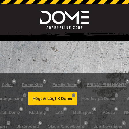
0
0
0
0
Cykel
Dome Kids
Family Jump
FRIDAY FUN NIGHT!
0
0
0
arrangemang
Högt & Lågt X Dome
Höstlov på Dome
In
0
0
0
0
0
a till Dome
Klättring
LAN
Multisport
Mässa
NP
0
0
0
0
äger
Skateboard
Skidor/Snowboard
Sportlovsläger