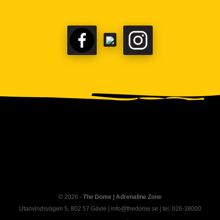
FACEBOOK
TIKTOK
INSTAGRAM
© 2026 -
The Dome | Adrenaline Zone
Utanvindsvägen 5, 802 57 Gävle | info@thedome.se | tel. 026-38000