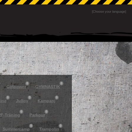
[Choose your language]
0
0
Girlpower
GYMNASTIK
0
0
0
line
Jullov
Kampanj
0
0
F-Träning
Parkour
0
0
Summercamp
Trampolin