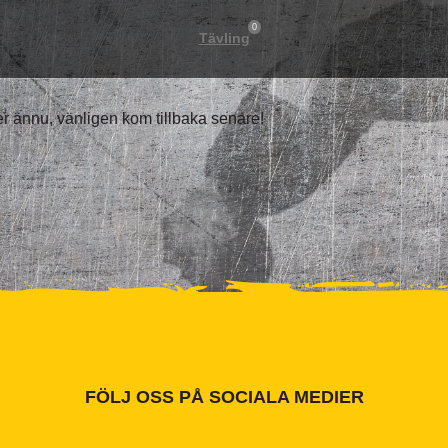
0
Tävling
ter ännu, vänligen kom tillbaka senare!
FÖLJ OSS PÅ SOCIALA MEDIER