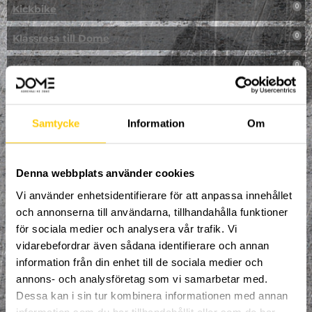
Kickbike
0
Klassresa till Dome
0
Klättring
0
LAN
0
Samtycke
Information
Om
Multisport
1
Mässa
0
Denna webbplats använder cookies
NPF-Träning
0
Vi använder enhetsidentifierare för att anpassa innehållet
och annonserna till användarna, tillhandahålla funktioner
Parkour
0
för sociala medier och analysera vår trafik. Vi
Påsk på Dome
0
vidarebefordrar även sådana identifierare och annan
information från din enhet till de sociala medier och
Påsklovsläger
0
annons- och analysföretag som vi samarbetar med.
Dessa kan i sin tur kombinera informationen med annan
Skateboard
0
information som du har tillhandahållit eller som de har