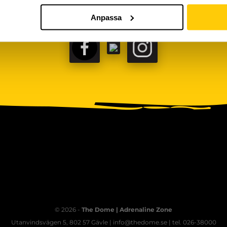
Anpassa
FACEBOOK
TIKTOK
INSTAGRAM
© 2026 -
The Dome | Adrenaline Zone
Utanvindsvägen 5, 802 57 Gävle | info@thedome.se | tel. 026-38000