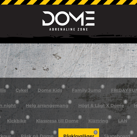
0
0
0
0
lis
Cykel
Dome Kids
Family Jump
FRIDAY FU
0
0
0
n night
Helg arrangemang
Högt & Lågt X Dome
H
0
0
0
0
Kickbike
Klassresa till Dome
Klättring
LAN
0
0
0
0
rkour
Påsk på Dome
Påsklovsläger
Skateboard