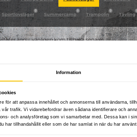
0
0
0
Sportlovsläger
Summercamp
Trampolin
Tävling
iviteter ännu, vänligen kom tillbaka senare!
Information
cookies
e för att anpassa innehållet och annonserna till användarna, tillh
vår trafik. Vi vidarebefordrar även sådana identifierare och anna
nnons- och analysföretag som vi samarbetar med. Dessa kan i sin
har tillhandahållit eller som de har samlat in när du har använt 
FÖLJ OSS PÅ SOCIALA MEDIER