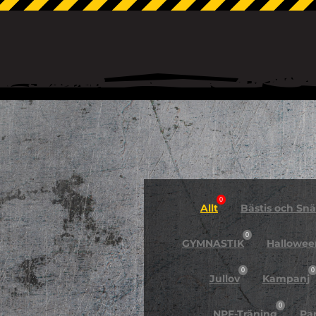
0
Allt
Bästis och Snäl
0
GYMNASTIK
Hallowee
0
0
Jullov
Kampanj
0
NPF-Träning
Pa