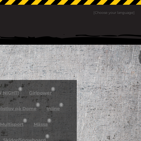
[Choose your language]
0
0
N NIGHT!
Girlpower
0
0
östlov på Dome
Inline
0
0
Multisport
Mässa
0
Skidor/Snowboard