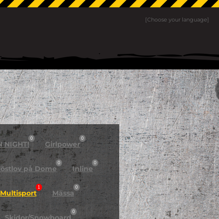
[Choose your language]
0
0
N NIGHT!
Girlpower
0
0
östlov på Dome
Inline
1
0
Multisport
Mässa
0
Skidor/Snowboard