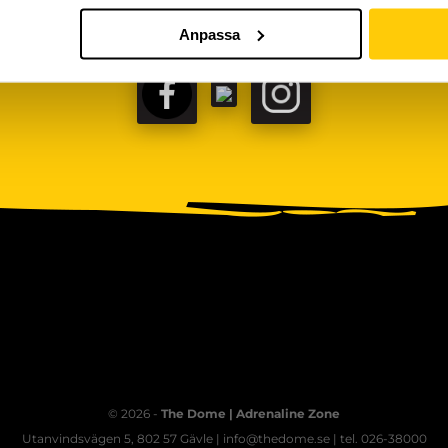
Anpassa
FACEBOOK
TIKTOK
INSTAGRAM
© 2026 -
The Dome | Adrenaline Zone
Utanvindsvägen 5, 802 57 Gävle | info@thedome.se | tel. 026-38000