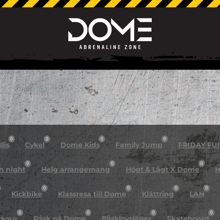
0
0
0
0
lis
Cykel
Dome Kids
Family Jump
FRIDAY FU
0
0
0
n night
Helg arrangemang
Högt & Lågt X Dome
H
0
0
0
0
Kickbike
Klassresa till Dome
Klättring
LAN
0
0
0
0
rkour
Påsk på Dome
Påsklovsläger
Skateboard