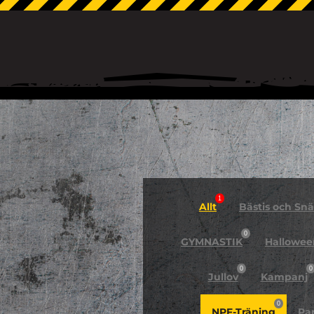
1
Allt
Bästis och Snäl
0
GYMNASTIK
Hallowee
0
0
Jullov
Kampanj
0
NPF-Träning
Pa