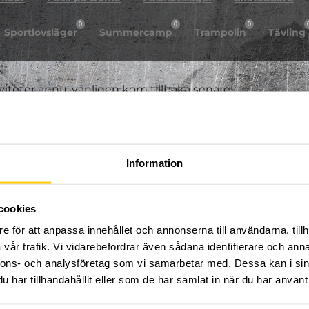
0
0
0
Sportlovsläger
Summercamp
Trampolin
Tävling
iviteter ännu, vänligen kom tillbaka senare!
Information
cookies
e för att anpassa innehållet och annonserna till användarna, tillh
vår trafik. Vi vidarebefordrar även sådana identifierare och anna
nnons- och analysföretag som vi samarbetar med. Dessa kan i sin
har tillhandahållit eller som de har samlat in när du har använt 
FÖLJ OSS PÅ SOCIALA MEDIER