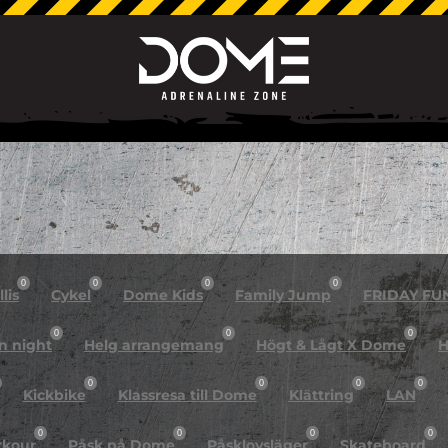
0
0
0
0
lis
Cykel
Dome Kids
Family Jump
FRIDAY FU
0
0
0
n night
Helg arrangemang
Högt & Lågt X Dome
H
0
0
0
0
Kickbike
Klassresa till Dome
Klättring
LAN
0
0
0
0
rkour
Påsk på Dome
Påsklovsläger
Skateboard