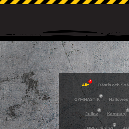
0
Allt
Bästis och Snäl
0
GYMNASTIK
Hallowee
0
0
Jullov
Kampanj
0
NPF-Träning
Pa