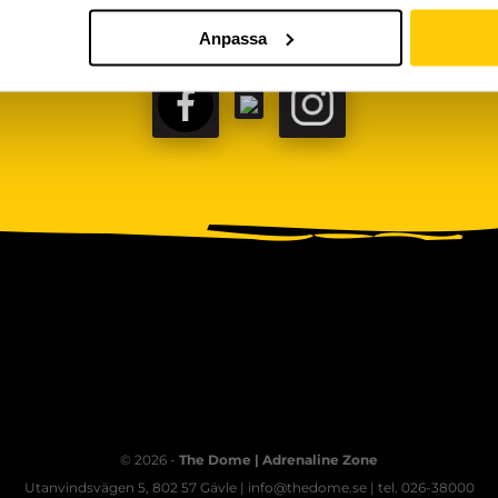
Anpassa
FACEBOOK
TIKTOK
INSTAGRAM
© 2026 -
The Dome | Adrenaline Zone
Utanvindsvägen 5, 802 57 Gävle | info@thedome.se | tel. 026-38000