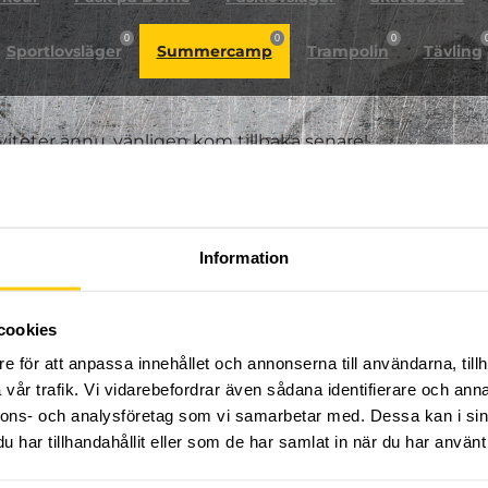
0
0
0
Sportlovsläger
Summercamp
Trampolin
Tävling
iviteter ännu, vänligen kom tillbaka senare!
Information
cookies
e för att anpassa innehållet och annonserna till användarna, tillh
vår trafik. Vi vidarebefordrar även sådana identifierare och anna
nnons- och analysföretag som vi samarbetar med. Dessa kan i sin
har tillhandahållit eller som de har samlat in när du har använt 
FÖLJ OSS PÅ SOCIALA MEDIER