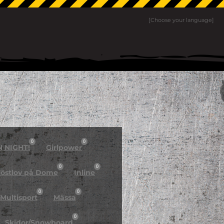
[Choose your language]
0
0
N NIGHT!
Girlpower
0
0
östlov på Dome
Inline
0
0
Multisport
Mässa
0
Skidor/Snowboard