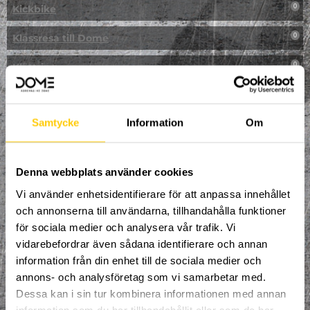
Kickbike
0
Klassresa till Dome
0
Klättring
0
LAN
0
Samtycke
Information
Om
Multisport
1
Mässa
0
Denna webbplats använder cookies
NPF-Träning
0
Vi använder enhetsidentifierare för att anpassa innehållet
och annonserna till användarna, tillhandahålla funktioner
Parkour
0
för sociala medier och analysera vår trafik. Vi
Påsk på Dome
0
vidarebefordrar även sådana identifierare och annan
information från din enhet till de sociala medier och
Påsklovsläger
0
annons- och analysföretag som vi samarbetar med.
Dessa kan i sin tur kombinera informationen med annan
Skateboard
0
information som du har tillhandahållit eller som de har