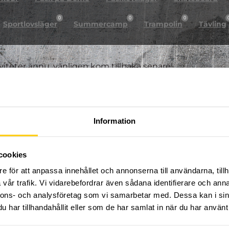
0
0
0
Sportlovsläger
Summercamp
Trampolin
Tävling
iviteter ännu, vänligen kom tillbaka senare!
Information
cookies
e för att anpassa innehållet och annonserna till användarna, tillh
vår trafik. Vi vidarebefordrar även sådana identifierare och anna
nnons- och analysföretag som vi samarbetar med. Dessa kan i sin
har tillhandahållit eller som de har samlat in när du har använt 
FÖLJ OSS PÅ SOCIALA MEDIER