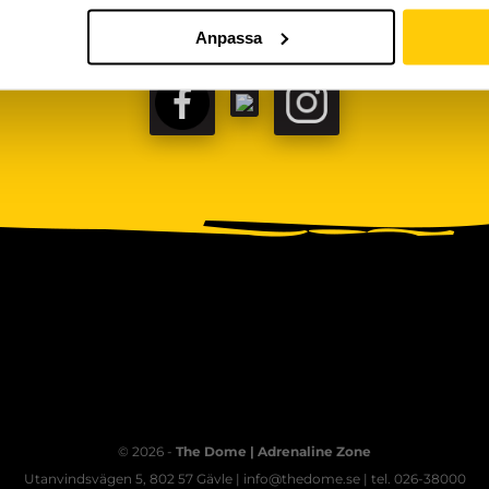
Anpassa
FACEBOOK
TIKTOK
INSTAGRAM
© 2026 -
The Dome | Adrenaline Zone
Utanvindsvägen 5, 802 57 Gävle | info@thedome.se | tel. 026-38000