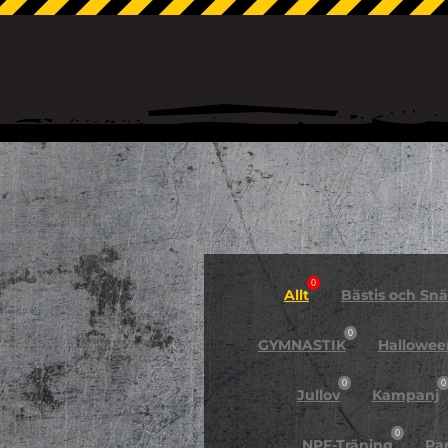
0
Allt
Bästis och Snäl
0
GYMNASTIK
Hallowee
0
0
Jullov
Kampanj
0
NPF-Träning
Pa