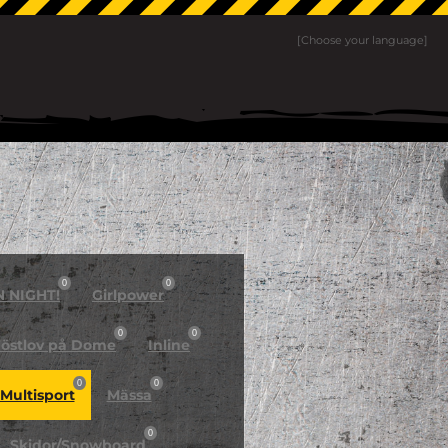
[Choose your language]
0
0
N NIGHT!
Girlpower
0
0
östlov på Dome
Inline
0
0
Multisport
Mässa
0
Skidor/Snowboard