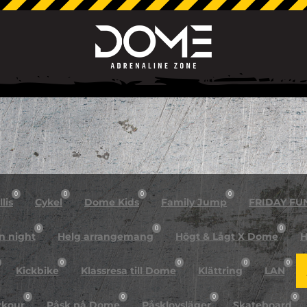
0
0
0
0
lis
Cykel
Dome Kids
Family Jump
FRIDAY FU
0
0
0
n night
Helg arrangemang
Högt & Lågt X Dome
H
0
0
0
0
Kickbike
Klassresa till Dome
Klättring
LAN
0
0
0
0
rkour
Påsk på Dome
Påsklovsläger
Skateboard