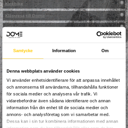
Kickbike
0
Klassresa till Dome
0
Klättring
0
LAN
0
Samtycke
Information
Om
Multisport
1
Mässa
0
Denna webbplats använder cookies
NPF-Träning
0
Vi använder enhetsidentifierare för att anpassa innehållet
och annonserna till användarna, tillhandahålla funktioner
Parkour
0
för sociala medier och analysera vår trafik. Vi
Påsk på Dome
0
vidarebefordrar även sådana identifierare och annan
information från din enhet till de sociala medier och
Påsklovsläger
0
annons- och analysföretag som vi samarbetar med.
Dessa kan i sin tur kombinera informationen med annan
Skateboard
0
information som du har tillhandahållit eller som de har