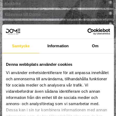
Kickbike
0
Klassresa till Dome
0
Klättring
0
LAN
0
Samtycke
Information
Om
Multisport
0
Mässa
0
Denna webbplats använder cookies
NPF-Träning
0
Vi använder enhetsidentifierare för att anpassa innehållet
och annonserna till användarna, tillhandahålla funktioner
Parkour
0
för sociala medier och analysera vår trafik. Vi
Påsk på Dome
0
vidarebefordrar även sådana identifierare och annan
information från din enhet till de sociala medier och
Påsklovsläger
0
annons- och analysföretag som vi samarbetar med.
Dessa kan i sin tur kombinera informationen med annan
Skateboard
0
information som du har tillhandahållit eller som de har