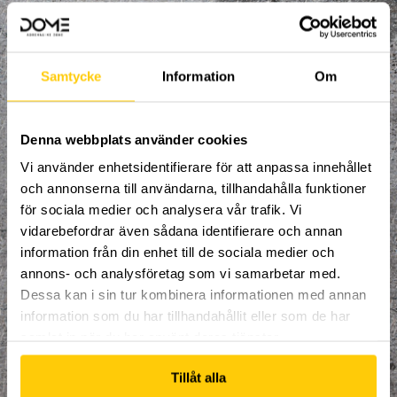
Klassresa till Dome
0
Klättring
0
Samtycke
Information
Om
LAN
0
Multisport
0
Denna webbplats använder cookies
Mässa
0
Vi använder enhetsidentifierare för att anpassa innehållet
och annonserna till användarna, tillhandahålla funktioner
NPF-Träning
0
för sociala medier och analysera vår trafik. Vi
vidarebefordrar även sådana identifierare och annan
Parkour
0
information från din enhet till de sociala medier och
Påsk på Dome
0
annons- och analysföretag som vi samarbetar med.
Dessa kan i sin tur kombinera informationen med annan
Påsklovsläger
0
information som du har tillhandahållit eller som de har
samlat in när du har använt deras tjänster.
Skateboard
0
Skidor/Snowboard
0
Tillåt alla