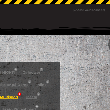
[Choose your language]
0
0
N NIGHT!
Girlpower
0
0
östlov på Dome
Inline
1
0
Multisport
Mässa
0
Skidor/Snowboard