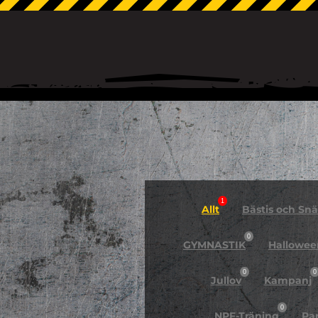
1
Allt
Bästis och Snäl
0
GYMNASTIK
Hallowee
0
0
Jullov
Kampanj
0
NPF-Träning
Pa