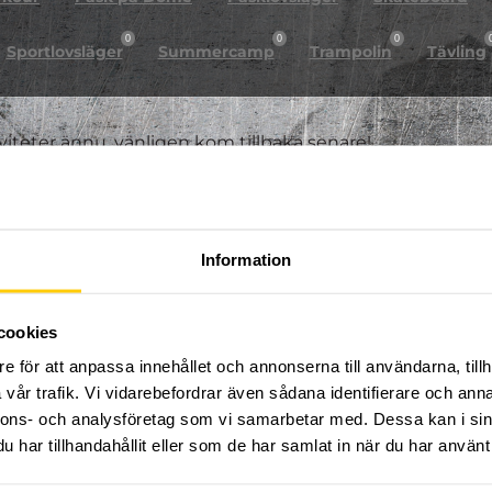
0
0
0
Sportlovsläger
Summercamp
Trampolin
Tävling
iviteter ännu, vänligen kom tillbaka senare!
Information
cookies
e för att anpassa innehållet och annonserna till användarna, tillh
vår trafik. Vi vidarebefordrar även sådana identifierare och anna
nnons- och analysföretag som vi samarbetar med. Dessa kan i sin
har tillhandahållit eller som de har samlat in när du har använt 
FÖLJ OSS PÅ SOCIALA MEDIER