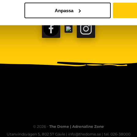
Anpassa
FACEBOOK
TIKTOK
INSTAGRAM
© 2026 -
The Dome | Adrenaline Zone
Utanvindsvägen 5, 802 57 Gävle | info@thedome.se | tel. 026-38000