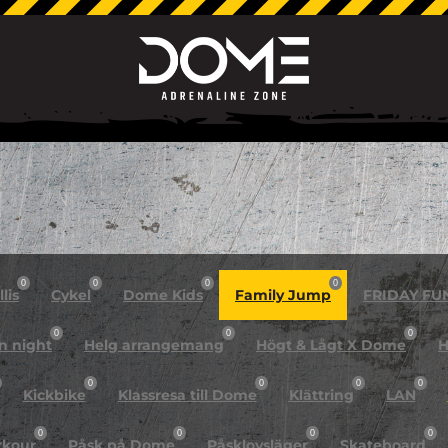
0
0
0
0
lis
Cykel
Dome Kids
Family Jump
FRIDAY FU
0
0
0
n night
Helg arrangemang
Högt & Lågt X Dome
H
0
0
0
0
Kickbike
Klassresa till Dome
Klättring
LAN
0
0
0
0
rkour
Påsk på Dome
Påsklovsläger
Skateboard