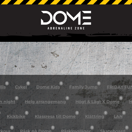
0
0
0
0
lis
Cykel
Dome Kids
Family Jump
FRIDAY FU
0
0
0
n night
Helg arrangemang
Högt & Lågt X Dome
H
0
0
0
0
Kickbike
Klassresa till Dome
Klättring
LAN
0
0
0
0
rkour
Påsk på Dome
Påsklovsläger
Skateboard