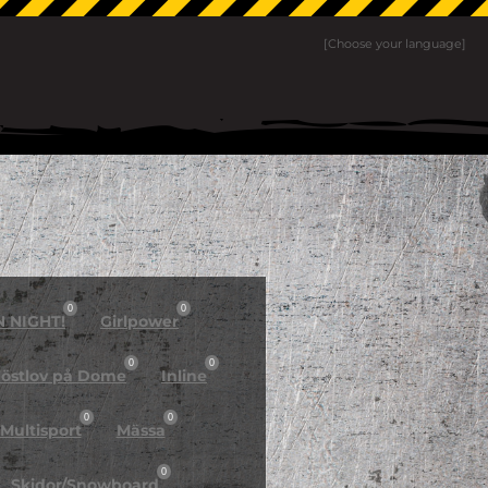
[Choose your language]
0
0
N NIGHT!
Girlpower
0
0
östlov på Dome
Inline
0
0
Multisport
Mässa
0
Skidor/Snowboard