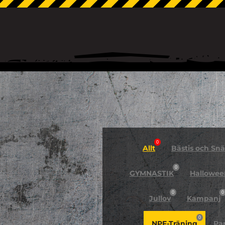
0
Allt
Bästis och Snäl
0
GYMNASTIK
Hallowee
0
0
Jullov
Kampanj
0
NPF-Träning
Pa