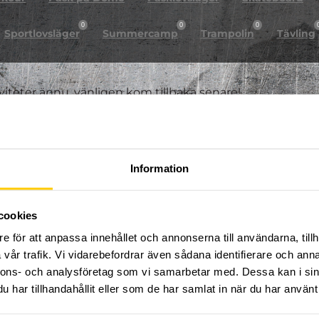
0
0
0
Sportlovsläger
Summercamp
Trampolin
Tävling
iviteter ännu, vänligen kom tillbaka senare!
Information
cookies
e för att anpassa innehållet och annonserna till användarna, tillh
vår trafik. Vi vidarebefordrar även sådana identifierare och anna
nnons- och analysföretag som vi samarbetar med. Dessa kan i sin
har tillhandahållit eller som de har samlat in när du har använt 
FÖLJ OSS PÅ SOCIALA MEDIER