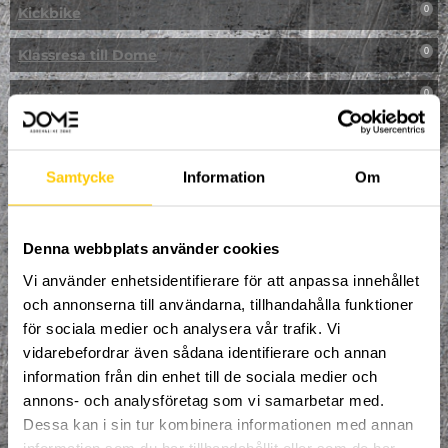
Kickbike
0
Klassresa till Dome
0
Klättring
0
LAN
0
Samtycke
Information
Om
Multisport
1
Mässa
0
Denna webbplats använder cookies
NPF-Träning
0
Vi använder enhetsidentifierare för att anpassa innehållet
och annonserna till användarna, tillhandahålla funktioner
Parkour
0
för sociala medier och analysera vår trafik. Vi
Påsk på Dome
0
vidarebefordrar även sådana identifierare och annan
information från din enhet till de sociala medier och
Påsklovsläger
0
annons- och analysföretag som vi samarbetar med.
Dessa kan i sin tur kombinera informationen med annan
Skateboard
0
information som du har tillhandahållit eller som de har