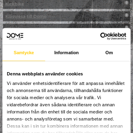
Kickbike
0
Klassresa till Dome
0
Klättring
0
LAN
0
Samtycke
Information
Om
Multisport
1
Mässa
0
Denna webbplats använder cookies
NPF-Träning
0
Vi använder enhetsidentifierare för att anpassa innehållet
och annonserna till användarna, tillhandahålla funktioner
Parkour
0
för sociala medier och analysera vår trafik. Vi
Påsk på Dome
0
vidarebefordrar även sådana identifierare och annan
information från din enhet till de sociala medier och
Påsklovsläger
0
annons- och analysföretag som vi samarbetar med.
Dessa kan i sin tur kombinera informationen med annan
Skateboard
0
information som du har tillhandahållit eller som de har