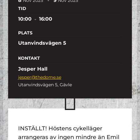
8
9
-
Nov
2025
Nov
2025
TID
10:00
-
16:00
PLATS
Utanvindsvägen 5
KONTAKT
Jesper Hall
jesper@thedome.se
Utanvindsvägen 5, Gävle
INSTÄLLT! Höstens cykelläger
arrangeras av ingen mindre än Emil