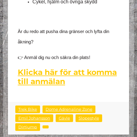
Cykel, hjälm och övriga skydd
Är du redo att pusha dina gränser och lyfta din
åkning?
👉 Anmäl dig nu och säkra din plats!
Klicka här för att komma
till anmälan
Trek Bike
Dome Adrenaline Zone
Emil Johansson
Gävle
Slopestyle
Dirtjump