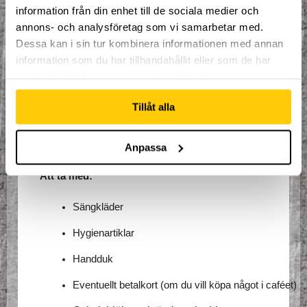
På campet får du:
information från din enhet till de sociala medier och
annons- och analysföretag som vi samarbetar med.
Coachning för att vässa dina trick
Dessa kan i sin tur kombinera informationen med annan
Tips på nästa steg för din utveckling
information som du har tillhandahållit eller som de har
samlat in när du har använt deras tjänster.
Kunskap om träning, säkerhet och mental 
styrka
Tillåt alla
Gemenskap med andra seriösa åkare som 
delar din passion
Anpassa
Att ta med:
Sängkläder
Hygienartiklar
Handduk
Eventuellt betalkort (om du vill köpa något i caféet)