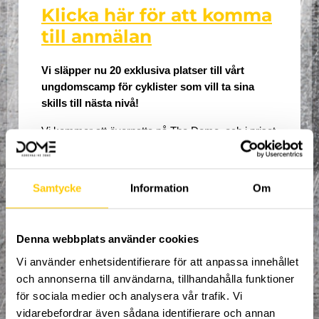
Klicka här för att komma
till anmälan
Vi släpper nu 20 exklusiva platser till vårt 
ungdomscamp för cyklister som vill ta sina 
skills till nästa nivå!
Vi kommer att övernatta på The Dome, och i priset 
ingår lunch, middag och frukost.
Campet är för dig som redan:
Samtycke
Information
Om
Behärskar grunderna, kan hoppa och har 
kontroll i luften
Denna webbplats använder cookies
Är van att cykla i park och airbag
Vi använder enhetsidentifierare för att anpassa innehållet
och annonserna till användarna, tillhandahålla funktioner
Vill ta steget mot mer avancerad 
cykelkontroll och trick
för sociala medier och analysera vår trafik. Vi
vidarebefordrar även sådana identifierare och annan