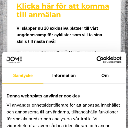
Klicka här för att komma
till anmälan
Vi släpper nu 20 exklusiva platser till vårt 
ungdomscamp för cyklister som vill ta sina 
skills till nästa nivå!
Vi kommer att övernatta på The Dome, och i priset 
ingår lunch, middag och frukost.
Campet är för dig som redan:
Samtycke
Information
Om
Behärskar grunderna, kan hoppa och har 
kontroll i luften
Denna webbplats använder cookies
Är van att cykla i park och airbag
Vi använder enhetsidentifierare för att anpassa innehållet
och annonserna till användarna, tillhandahålla funktioner
Vill ta steget mot mer avancerad 
cykelkontroll och trick
för sociala medier och analysera vår trafik. Vi
vidarebefordrar även sådana identifierare och annan