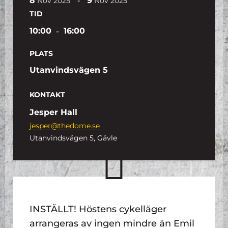
8
9
-
Nov
2025
Nov
2025
TID
10:00
-
16:00
PLATS
Utanvindsvägen 5
KONTAKT
Jesper Hall
jesper@thedome.se
Utanvindsvägen 5, Gävle
INSTÄLLT! Höstens cykelläger
arrangeras av ingen mindre än Emil