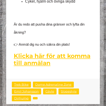
Cykel, hjälm och övriga skydd
Är du redo att pusha dina gränser och lyfta din
åkning?
👉 Anmäl dig nu och säkra din plats!
Klicka här för att komma
till anmälan
Trek Bike
Dome Adrenaline Zone
Emil Johansson
Gävle
Slopestyle
Dirtjump