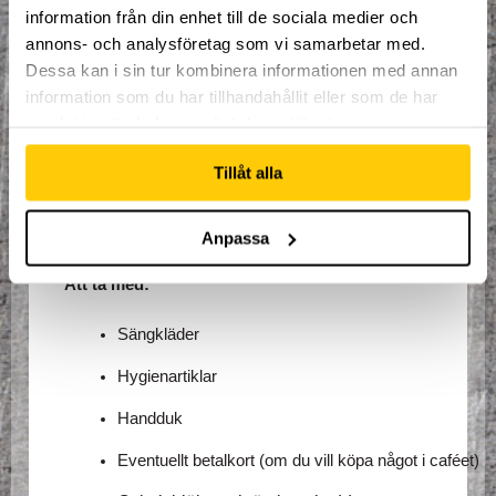
På campet får du:
information från din enhet till de sociala medier och
annons- och analysföretag som vi samarbetar med.
Coachning för att vässa dina trick
Dessa kan i sin tur kombinera informationen med annan
Tips på nästa steg för din utveckling
information som du har tillhandahållit eller som de har
samlat in när du har använt deras tjänster.
Kunskap om träning, säkerhet och mental 
styrka
Tillåt alla
Gemenskap med andra seriösa åkare som 
delar din passion
Anpassa
Att ta med:
Sängkläder
Hygienartiklar
Handduk
Eventuellt betalkort (om du vill köpa något i caféet)