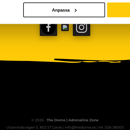
Anpassa
FACEBOOK
TIKTOK
INSTAGRAM
© 2026 -
The Dome | Adrenaline Zone
Utanvindsvägen 5, 802 57 Gävle | info@thedome.se | tel. 026-38000