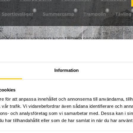
0
0
0
Sportlovsläger
Summercamp
Trampolin
Tävling
iviteter ännu, vänligen kom tillbaka senare!
Information
cookies
e för att anpassa innehållet och annonserna till användarna, tillh
vår trafik. Vi vidarebefordrar även sådana identifierare och anna
nnons- och analysföretag som vi samarbetar med. Dessa kan i sin
har tillhandahållit eller som de har samlat in när du har använt 
FÖLJ OSS PÅ SOCIALA MEDIER