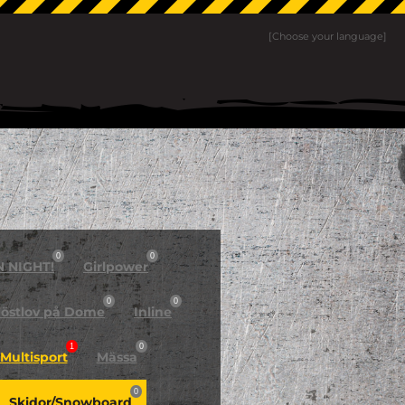
[Choose your language]
0
0
N NIGHT!
Girlpower
0
0
östlov på Dome
Inline
1
0
Multisport
Mässa
0
Skidor/Snowboard