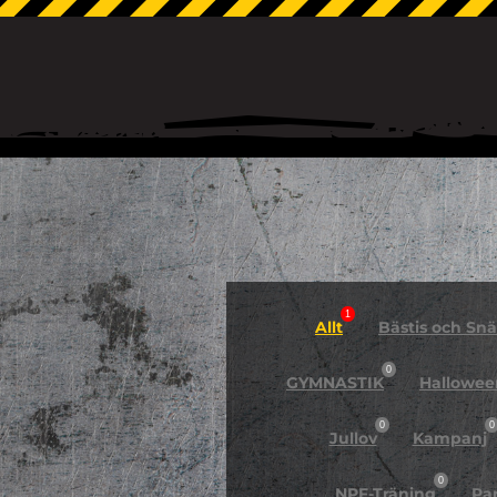
1
Allt
Bästis och Snäl
0
GYMNASTIK
Hallowee
0
0
Jullov
Kampanj
0
NPF-Träning
Pa