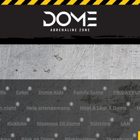
0
0
0
0
lis
Cykel
Dome Kids
Family Jump
FRIDAY FU
0
0
0
n night
Helg arrangemang
Högt & Lågt X Dome
H
0
0
0
0
Kickbike
Klassresa till Dome
Klättring
LAN
0
0
0
0
rkour
Påsk på Dome
Påsklovsläger
Skateboard