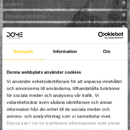
Kickbike
0
Klassresa till Dome
0
Klättring
0
LAN
0
Samtycke
Information
Om
Multisport
0
Mässa
0
Denna webbplats använder cookies
NPF-Träning
0
Vi använder enhetsidentifierare för att anpassa innehållet
och annonserna till användarna, tillhandahålla funktioner
Parkour
0
för sociala medier och analysera vår trafik. Vi
Påsk på Dome
0
vidarebefordrar även sådana identifierare och annan
information från din enhet till de sociala medier och
Påsklovsläger
0
annons- och analysföretag som vi samarbetar med.
Dessa kan i sin tur kombinera informationen med annan
Skateboard
0
information som du har tillhandahållit eller som de har