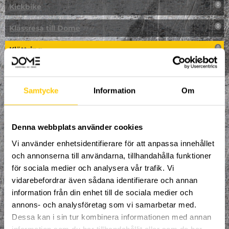
Kickbike
0
Klassresa till Dome
0
Klättring
0
LAN
0
Samtycke
Information
Om
Multisport
0
Mässa
0
Denna webbplats använder cookies
NPF-Träning
0
Vi använder enhetsidentifierare för att anpassa innehållet
och annonserna till användarna, tillhandahålla funktioner
Parkour
0
för sociala medier och analysera vår trafik. Vi
Påsk på Dome
0
vidarebefordrar även sådana identifierare och annan
information från din enhet till de sociala medier och
Påsklovsläger
0
annons- och analysföretag som vi samarbetar med.
Dessa kan i sin tur kombinera informationen med annan
Skateboard
0
information som du har tillhandahållit eller som de har