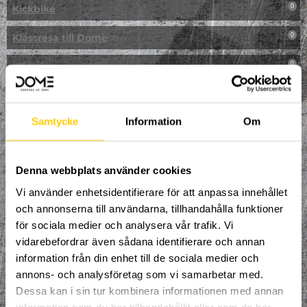
Kickbike
0
Klassresa till Dome
0
Klättring
0
LAN
0
Samtycke
Information
Om
Multisport
1
Mässa
0
Denna webbplats använder cookies
NPF-Träning
0
Vi använder enhetsidentifierare för att anpassa innehållet
och annonserna till användarna, tillhandahålla funktioner
Parkour
0
för sociala medier och analysera vår trafik. Vi
Påsk på Dome
0
vidarebefordrar även sådana identifierare och annan
information från din enhet till de sociala medier och
Påsklovsläger
0
annons- och analysföretag som vi samarbetar med.
Dessa kan i sin tur kombinera informationen med annan
Skateboard
0
information som du har tillhandahållit eller som de har