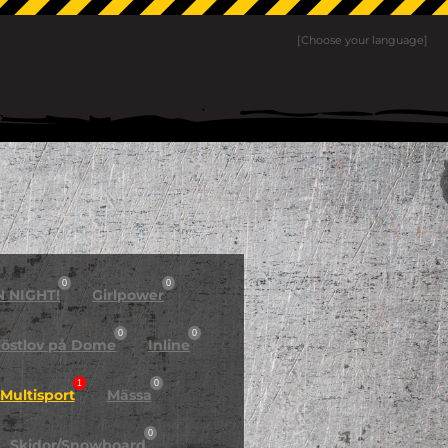
[Choose your language]
0
0
N NIGHT!
Girlpower
0
0
östlov på Dome
Inline
1
0
Multisport
Mässa
0
Skidor/Snowboard