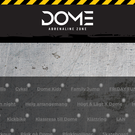
0
0
0
0
lis
Cykel
Dome Kids
Family Jump
FRIDAY FU
0
0
0
n night
Helg arrangemang
Högt & Lågt X Dome
H
0
0
0
0
Kickbike
Klassresa till Dome
Klättring
LAN
0
0
0
0
rkour
Påsk på Dome
Påsklovsläger
Skateboard