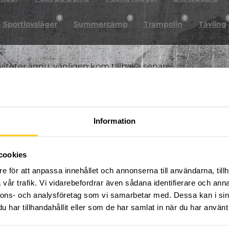
0
0
0
Sportlovsläger
Summercamp
Trampolin
Tävling
iviteter ännu, vänligen kom tillbaka senare!
Information
cookies
e för att anpassa innehållet och annonserna till användarna, tillh
vår trafik. Vi vidarebefordrar även sådana identifierare och anna
nnons- och analysföretag som vi samarbetar med. Dessa kan i sin
har tillhandahållit eller som de har samlat in när du har använt 
FÖLJ OSS PÅ SOCIALA MEDIER