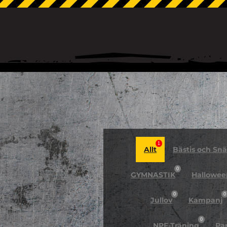
1
Allt
Bästis och Snäl
0
GYMNASTIK
Hallowee
0
0
Jullov
Kampanj
0
NPF-Träning
Pa