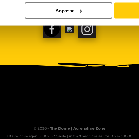
Anpassa
FACEBOOK
TIKTOK
INSTAGRAM
© 2026 -
The Dome | Adrenaline Zone
Utanvindsvägen 5, 802 57 Gävle | info@thedome.se | tel. 026-38000