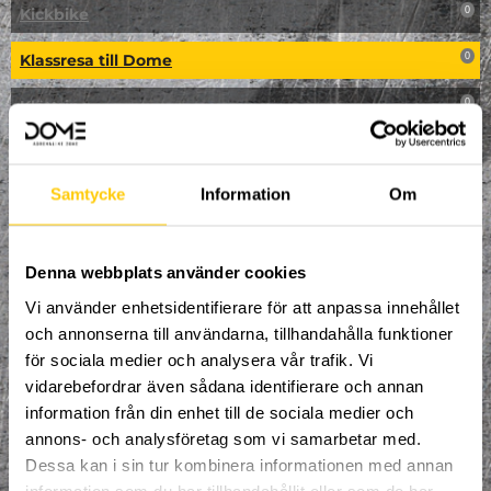
Kickbike
0
Klassresa till Dome
0
Klättring
0
LAN
0
Samtycke
Information
Om
Multisport
0
Mässa
0
Denna webbplats använder cookies
NPF-Träning
0
Vi använder enhetsidentifierare för att anpassa innehållet
och annonserna till användarna, tillhandahålla funktioner
Parkour
0
för sociala medier och analysera vår trafik. Vi
Påsk på Dome
0
vidarebefordrar även sådana identifierare och annan
information från din enhet till de sociala medier och
Påsklovsläger
0
annons- och analysföretag som vi samarbetar med.
Dessa kan i sin tur kombinera informationen med annan
Skateboard
0
information som du har tillhandahållit eller som de har