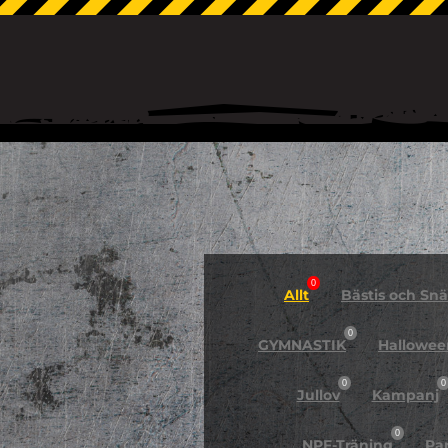
0
Allt
Bästis och Snäl
0
GYMNASTIK
Hallowee
0
0
Jullov
Kampanj
0
NPF-Träning
Pa