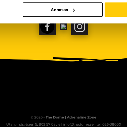
Anpassa
FACEBOOK
TIKTOK
INSTAGRAM
© 2026 -
The Dome | Adrenaline Zone
Utanvindsvägen 5, 802 57 Gävle | info@thedome.se | tel. 026-38000