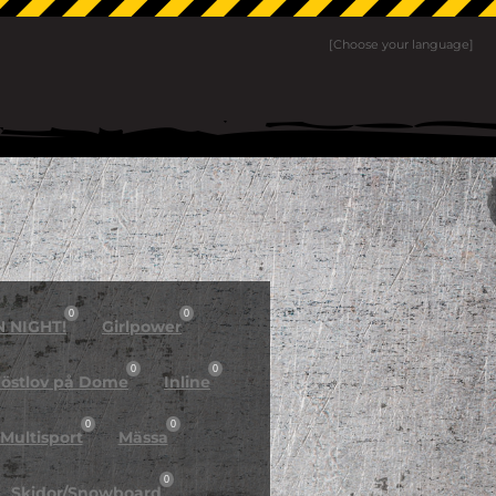
[Choose your language]
0
0
N NIGHT!
Girlpower
0
0
östlov på Dome
Inline
0
0
Multisport
Mässa
0
Skidor/Snowboard