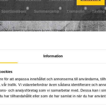
0
0
0
Sportlovsläger
Summercamp
Trampolin
Tävling
iviteter ännu, vänligen kom tillbaka senare!
Information
cookies
e för att anpassa innehållet och annonserna till användarna, tillh
vår trafik. Vi vidarebefordrar även sådana identifierare och anna
nnons- och analysföretag som vi samarbetar med. Dessa kan i sin
har tillhandahållit eller som de har samlat in när du har använt 
FÖLJ OSS PÅ SOCIALA MEDIER