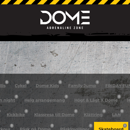
0
0
0
0
lis
Cykel
Dome Kids
Family Jump
FRIDAY FU
0
0
0
n night
Helg arrangemang
Högt & Lågt X Dome
H
0
0
0
0
Kickbike
Klassresa till Dome
Klättring
LAN
0
0
0
0
rkour
Påsk på Dome
Påsklovsläger
Skateboard