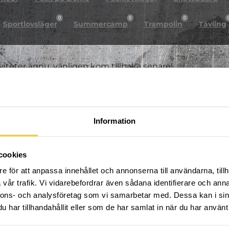
0
0
0
Sportlovsläger
Summercamp
Trampolin
Tävling
iviteter ännu, vänligen kom tillbaka senare!
Information
cookies
e för att anpassa innehållet och annonserna till användarna, tillh
vår trafik. Vi vidarebefordrar även sådana identifierare och anna
nnons- och analysföretag som vi samarbetar med. Dessa kan i sin
har tillhandahållit eller som de har samlat in när du har använt 
FÖLJ OSS PÅ SOCIALA MEDIER