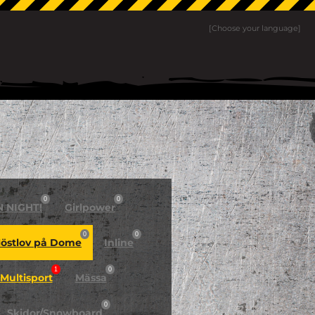
[Choose your language]
0
0
N NIGHT!
Girlpower
0
0
östlov på Dome
Inline
1
0
Multisport
Mässa
0
Skidor/Snowboard