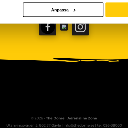
Anpassa
FACEBOOK
TIKTOK
INSTAGRAM
© 2026 -
The Dome | Adrenaline Zone
Utanvindsvägen 5, 802 57 Gävle | info@thedome.se | tel. 026-38000