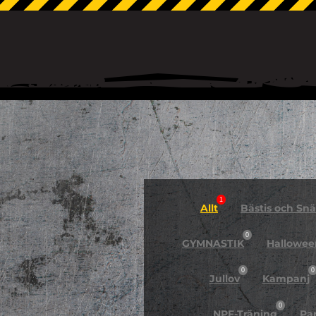
1
Allt
Bästis och Snäl
0
GYMNASTIK
Hallowee
0
0
Jullov
Kampanj
0
NPF-Träning
Pa