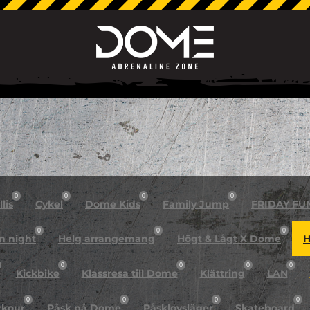
0
0
0
0
lis
Cykel
Dome Kids
Family Jump
FRIDAY FU
0
0
0
n night
Helg arrangemang
Högt & Lågt X Dome
H
0
0
0
0
Kickbike
Klassresa till Dome
Klättring
LAN
0
0
0
0
rkour
Påsk på Dome
Påsklovsläger
Skateboard