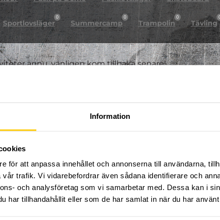
0
0
0
Sportlovsläger
Summercamp
Trampolin
Tävling
iviteter ännu, vänligen kom tillbaka senare!
Information
cookies
e för att anpassa innehållet och annonserna till användarna, tillh
vår trafik. Vi vidarebefordrar även sådana identifierare och anna
nnons- och analysföretag som vi samarbetar med. Dessa kan i sin
har tillhandahållit eller som de har samlat in när du har använt 
FÖLJ OSS PÅ SOCIALA MEDIER