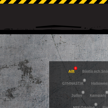
0
Allt
Bästis och Snäl
0
GYMNASTIK
Hallowee
0
0
Jullov
Kampanj
0
NPF-Träning
Pa