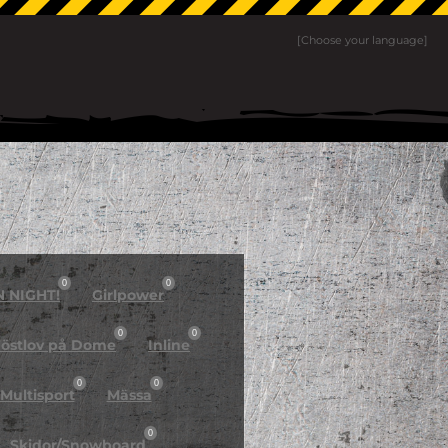
[Choose your language]
0
0
N NIGHT!
Girlpower
0
0
östlov på Dome
Inline
0
0
Multisport
Mässa
0
Skidor/Snowboard