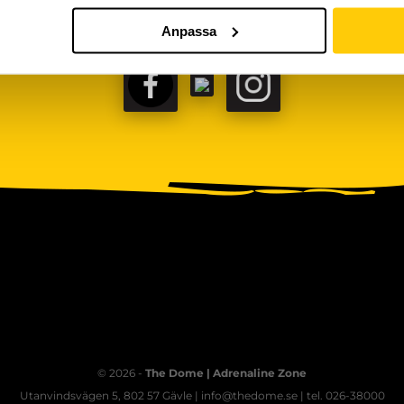
Anpassa
FACEBOOK
TIKTOK
INSTAGRAM
© 2026 -
The Dome | Adrenaline Zone
Utanvindsvägen 5, 802 57 Gävle | info@thedome.se | tel. 026-38000