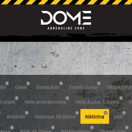
0
0
0
0
lis
Cykel
Dome Kids
Family Jump
FRIDAY FU
0
0
0
n night
Helg arrangemang
Högt & Lågt X Dome
H
0
0
0
0
Kickbike
Klassresa till Dome
Klättring
LAN
0
0
0
0
rkour
Påsk på Dome
Påsklovsläger
Skateboard