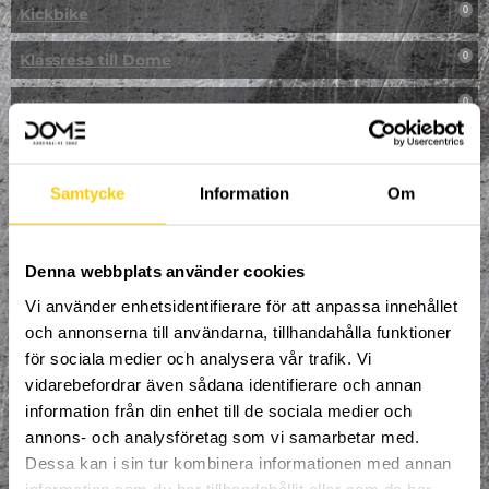
Kickbike
0
Klassresa till Dome
0
Klättring
0
LAN
0
Samtycke
Information
Om
Multisport
0
Mässa
0
Denna webbplats använder cookies
NPF-Träning
0
Vi använder enhetsidentifierare för att anpassa innehållet
och annonserna till användarna, tillhandahålla funktioner
Parkour
0
för sociala medier och analysera vår trafik. Vi
Påsk på Dome
0
vidarebefordrar även sådana identifierare och annan
information från din enhet till de sociala medier och
Påsklovsläger
0
annons- och analysföretag som vi samarbetar med.
Dessa kan i sin tur kombinera informationen med annan
Skateboard
0
information som du har tillhandahållit eller som de har