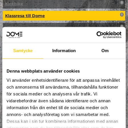
Kickbike
0
Klassresa till Dome
0
Klättring
0
LAN
0
Samtycke
Information
Om
Multisport
0
Mässa
0
Denna webbplats använder cookies
NPF-Träning
0
Vi använder enhetsidentifierare för att anpassa innehållet
och annonserna till användarna, tillhandahålla funktioner
Parkour
0
för sociala medier och analysera vår trafik. Vi
Påsk på Dome
0
vidarebefordrar även sådana identifierare och annan
information från din enhet till de sociala medier och
Påsklovsläger
0
annons- och analysföretag som vi samarbetar med.
Dessa kan i sin tur kombinera informationen med annan
Skateboard
0
information som du har tillhandahållit eller som de har