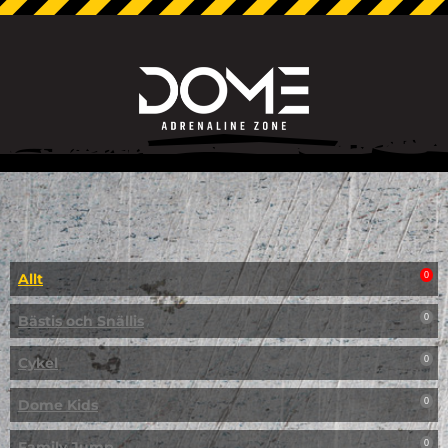
Allt
0
Bästis och Snällis
0
Cykel
0
Dome Kids
0
Family Jump
0