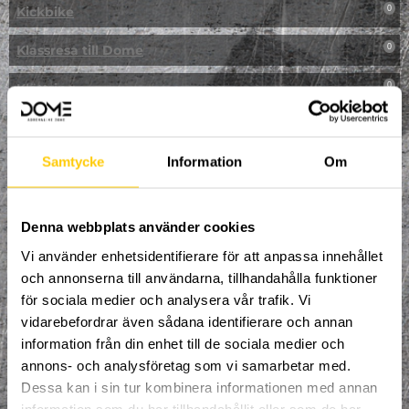
Kickbike
0
Klassresa till Dome
0
Klättring
0
LAN
0
Samtycke
Information
Om
Multisport
0
Mässa
0
Denna webbplats använder cookies
NPF-Träning
0
Vi använder enhetsidentifierare för att anpassa innehållet
och annonserna till användarna, tillhandahålla funktioner
Parkour
0
för sociala medier och analysera vår trafik. Vi
Påsk på Dome
0
vidarebefordrar även sådana identifierare och annan
information från din enhet till de sociala medier och
Påsklovsläger
0
annons- och analysföretag som vi samarbetar med.
Dessa kan i sin tur kombinera informationen med annan
Skateboard
0
information som du har tillhandahållit eller som de har