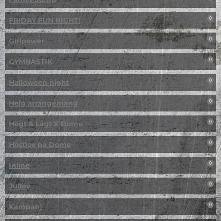
FRIDAY FUN NIGHT!
0
Girlpower
0
GYMNASTIK
0
Halloween night
0
Helg arrangemang
0
Högt & Lågt X Dome
0
Höstlov på Dome
0
Inline
0
Jullov
0
Kampanj
0