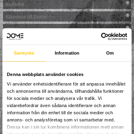
Kickbike
0
Klassresa till Dome
0
Klättring
0
LAN
0
Samtycke
Information
Om
Multisport
0
Mässa
0
Denna webbplats använder cookies
NPF-Träning
0
Vi använder enhetsidentifierare för att anpassa innehållet
och annonserna till användarna, tillhandahålla funktioner
Parkour
0
för sociala medier och analysera vår trafik. Vi
Påsk på Dome
0
vidarebefordrar även sådana identifierare och annan
information från din enhet till de sociala medier och
Påsklovsläger
0
annons- och analysföretag som vi samarbetar med.
Dessa kan i sin tur kombinera informationen med annan
Skateboard
0
information som du har tillhandahållit eller som de har