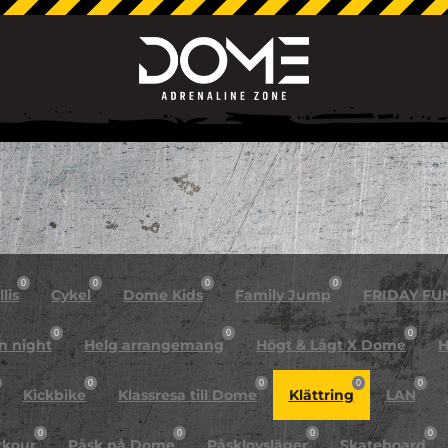
0
0
0
0
lis
Cykel
Dome Kids
Family Jump
FRIDAY FU
0
0
0
n night
Helg arrangemang
Högt & Lågt X Dome
H
0
0
0
0
Kickbike
Klassresa till Dome
Klättring
LAN
0
0
0
0
rkour
Påsk på Dome
Påsklovsläger
Skateboard