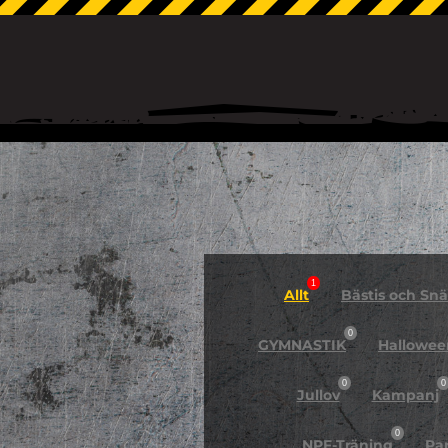
1
Allt
Bästis och Snäl
0
GYMNASTIK
Hallowee
0
0
Jullov
Kampanj
0
NPF-Träning
Pa