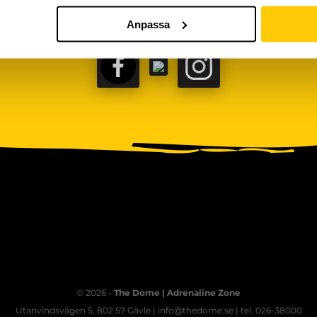
Anpassa
FACEBOOK
TIKTOK
INSTAGRAM
© 2026 -
The Dome | Adrenaline Zone
Utanvindsvägen 5, 802 57 Gävle | info@thedome.se | tel. 026-38000