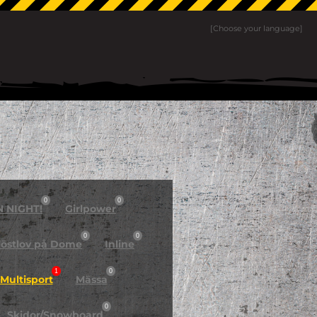
[Choose your language]
0
0
N NIGHT!
Girlpower
0
0
östlov på Dome
Inline
1
0
Multisport
Mässa
0
Skidor/Snowboard