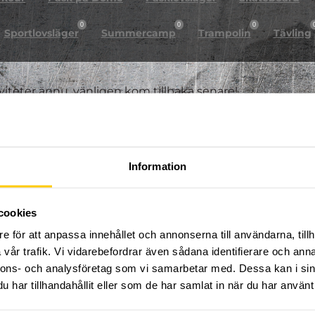
0
0
0
Sportlovsläger
Summercamp
Trampolin
Tävling
iviteter ännu, vänligen kom tillbaka senare!
Information
cookies
e för att anpassa innehållet och annonserna till användarna, tillh
vår trafik. Vi vidarebefordrar även sådana identifierare och anna
nnons- och analysföretag som vi samarbetar med. Dessa kan i sin
har tillhandahållit eller som de har samlat in när du har använt 
FÖLJ OSS PÅ SOCIALA MEDIER