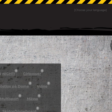
[Choose your language]
0
0
N NIGHT!
Girlpower
0
0
östlov på Dome
Inline
0
0
Multisport
Mässa
0
Skidor/Snowboard