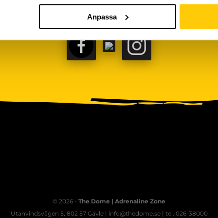
Anpassa
FACEBOOK
TIKTOK
INSTAGRAM
© 2026 -
The Dome | Adrenaline Zone
Utanvindsvägen 5, 802 57 Gävle | info@thedome.se | tel. 026-38000