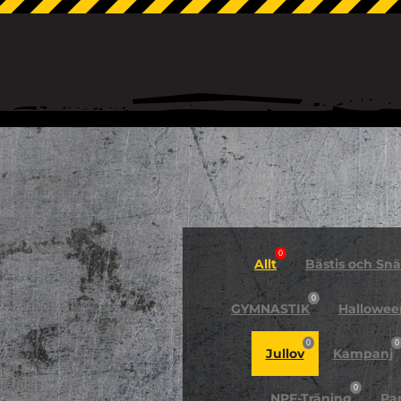
0
Allt
Bästis och Snäl
0
GYMNASTIK
Hallowee
0
0
Jullov
Kampanj
0
NPF-Träning
Pa