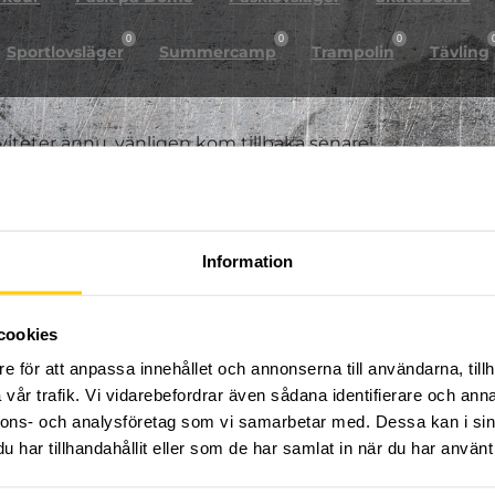
0
0
0
Sportlovsläger
Summercamp
Trampolin
Tävling
iviteter ännu, vänligen kom tillbaka senare!
Information
cookies
e för att anpassa innehållet och annonserna till användarna, tillh
vår trafik. Vi vidarebefordrar även sådana identifierare och anna
nnons- och analysföretag som vi samarbetar med. Dessa kan i sin
har tillhandahållit eller som de har samlat in när du har använt 
FÖLJ OSS PÅ SOCIALA MEDIER