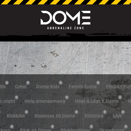
0
0
0
0
lis
Cykel
Dome Kids
Family Jump
FRIDAY FU
0
0
0
n night
Helg arrangemang
Högt & Lågt X Dome
H
0
0
0
0
Kickbike
Klassresa till Dome
Klättring
LAN
0
0
0
0
rkour
Påsk på Dome
Påsklovsläger
Skateboard