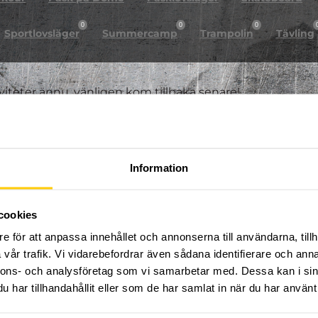
0
0
0
Sportlovsläger
Summercamp
Trampolin
Tävling
iviteter ännu, vänligen kom tillbaka senare!
Information
cookies
e för att anpassa innehållet och annonserna till användarna, tillh
vår trafik. Vi vidarebefordrar även sådana identifierare och anna
nnons- och analysföretag som vi samarbetar med. Dessa kan i sin
har tillhandahållit eller som de har samlat in när du har använt 
FÖLJ OSS PÅ SOCIALA MEDIER