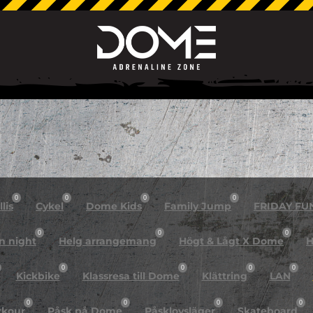
0
0
0
0
lis
Cykel
Dome Kids
Family Jump
FRIDAY FU
0
0
0
n night
Helg arrangemang
Högt & Lågt X Dome
H
0
0
0
0
Kickbike
Klassresa till Dome
Klättring
LAN
0
0
0
0
rkour
Påsk på Dome
Påsklovsläger
Skateboard