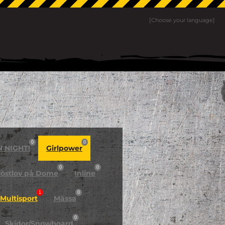
[Choose your language]
0
0
N NIGHT!
Girlpower
0
0
östlov på Dome
Inline
1
0
Multisport
Mässa
0
Skidor/Snowboard