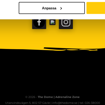
Anpassa
FACEBOOK
TIKTOK
INSTAGRAM
© 2026 -
The Dome | Adrenaline Zone
Utanvindsvägen 5, 802 57 Gävle | info@thedome.se | tel. 026-38000