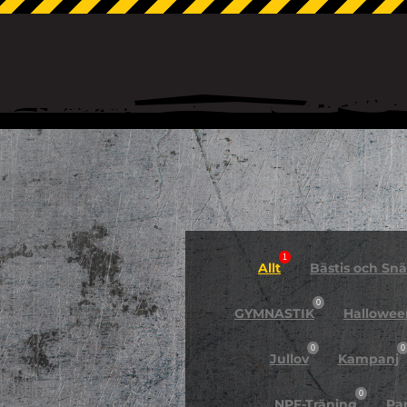
1
Allt
Bästis och Snäl
0
GYMNASTIK
Hallowee
0
0
Jullov
Kampanj
0
NPF-Träning
Pa