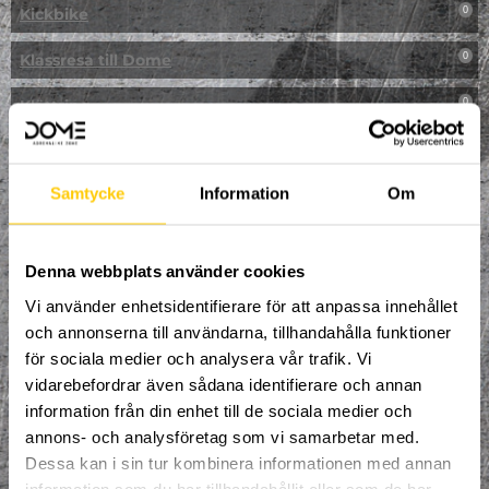
Kickbike
0
Klassresa till Dome
0
Klättring
0
LAN
0
Samtycke
Information
Om
Multisport
1
Mässa
0
Denna webbplats använder cookies
NPF-Träning
0
Vi använder enhetsidentifierare för att anpassa innehållet
och annonserna till användarna, tillhandahålla funktioner
Parkour
0
för sociala medier och analysera vår trafik. Vi
Påsk på Dome
0
vidarebefordrar även sådana identifierare och annan
information från din enhet till de sociala medier och
Påsklovsläger
0
annons- och analysföretag som vi samarbetar med.
Dessa kan i sin tur kombinera informationen med annan
Skateboard
0
information som du har tillhandahållit eller som de har