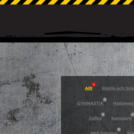
0
Allt
Bästis och Snäl
0
GYMNASTIK
Hallowee
0
0
Jullov
Kampanj
0
NPF-Träning
Pa