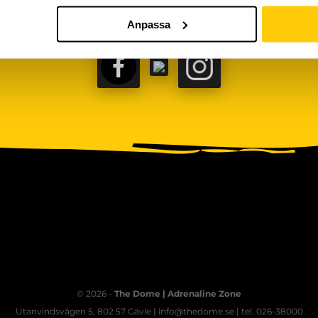
Anpassa
FACEBOOK
TIKTOK
INSTAGRAM
© 2026 -
The Dome | Adrenaline Zone
Utanvindsvägen 5, 802 57 Gävle | info@thedome.se | tel. 026-38000