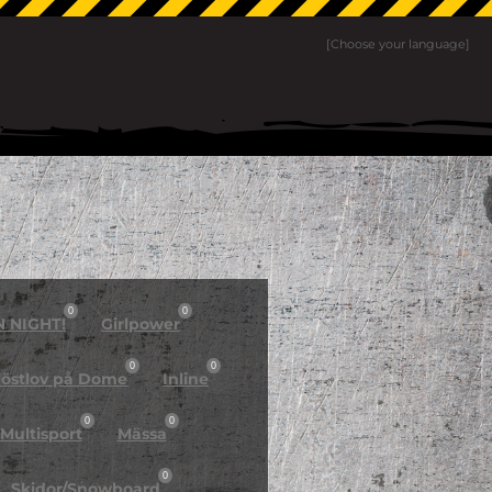
[Choose your language]
0
0
N NIGHT!
Girlpower
0
0
östlov på Dome
Inline
0
0
Multisport
Mässa
0
Skidor/Snowboard