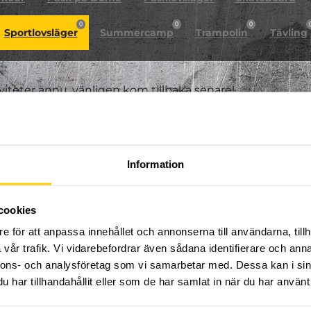
0
0
0
Sportlovsläger
Summercamp
Trampolin
Tävling
iviteter ännu, vänligen kom tillbaka senare!
Information
cookies
e för att anpassa innehållet och annonserna till användarna, tillh
vår trafik. Vi vidarebefordrar även sådana identifierare och anna
nnons- och analysföretag som vi samarbetar med. Dessa kan i sin
har tillhandahållit eller som de har samlat in när du har använt 
FÖLJ OSS PÅ SOCIALA MEDIER