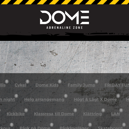
0
0
0
0
lis
Cykel
Dome Kids
Family Jump
FRIDAY FU
0
0
0
n night
Helg arrangemang
Högt & Lågt X Dome
H
0
0
0
0
Kickbike
Klassresa till Dome
Klättring
LAN
0
0
0
0
rkour
Påsk på Dome
Påsklovsläger
Skateboard