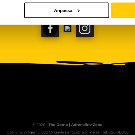
Anpassa
FACEBOOK
TIKTOK
INSTAGRAM
© 2026 -
The Dome | Adrenaline Zone
Utanvindsvägen 5, 802 57 Gävle | info@thedome.se | tel. 026-38000