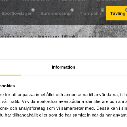
0
0
0
Sportlovsläger
Summercamp
Trampolin
Tävling
iviteter ännu, vänligen kom tillbaka senare!
Information
cookies
e för att anpassa innehållet och annonserna till användarna, tillh
vår trafik. Vi vidarebefordrar även sådana identifierare och anna
nnons- och analysföretag som vi samarbetar med. Dessa kan i sin
har tillhandahållit eller som de har samlat in när du har använt 
FÖLJ OSS PÅ SOCIALA MEDIER