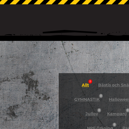
0
Allt
Bästis och Snäl
0
GYMNASTIK
Hallowee
0
0
Jullov
Kampanj
0
NPF-Träning
Pa