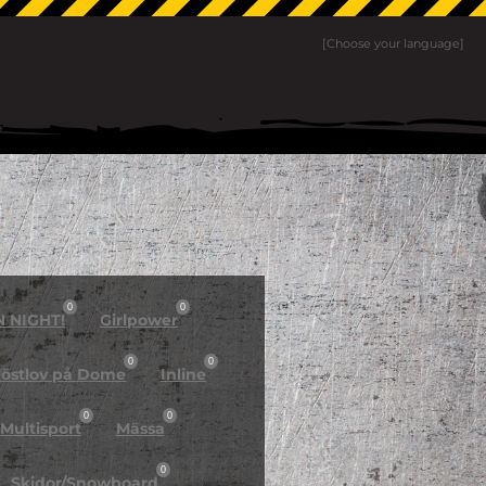
[Choose your language]
0
0
N NIGHT!
Girlpower
0
0
östlov på Dome
Inline
0
0
Multisport
Mässa
0
Skidor/Snowboard