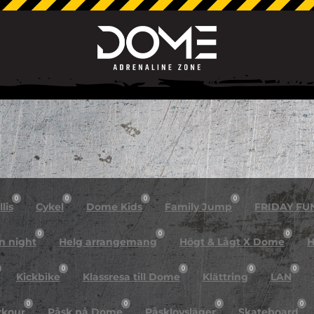
0
0
0
0
lis
Cykel
Dome Kids
Family Jump
FRIDAY FU
0
0
0
n night
Helg arrangemang
Högt & Lågt X Dome
H
0
0
0
0
Kickbike
Klassresa till Dome
Klättring
LAN
0
0
0
0
rkour
Påsk på Dome
Påsklovsläger
Skateboard