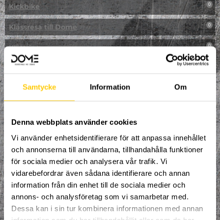
Kickbike
0
Klassresa till Dome
0
Klättring
0
LAN
0
Samtycke
Information
Om
Multisport
0
Mässa
0
Denna webbplats använder cookies
NPF-Träning
0
Vi använder enhetsidentifierare för att anpassa innehållet
och annonserna till användarna, tillhandahålla funktioner
Parkour
0
för sociala medier och analysera vår trafik. Vi
Påsk på Dome
0
vidarebefordrar även sådana identifierare och annan
information från din enhet till de sociala medier och
Påsklovsläger
0
annons- och analysföretag som vi samarbetar med.
Dessa kan i sin tur kombinera informationen med annan
Skateboard
0
information som du har tillhandahållit eller som de har