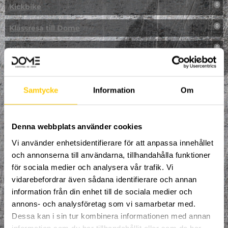
Kickbike
0
Klassresa till Dome
0
Klättring
0
LAN
0
Samtycke
Information
Om
Multisport
0
Mässa
0
Denna webbplats använder cookies
NPF-Träning
0
Vi använder enhetsidentifierare för att anpassa innehållet
och annonserna till användarna, tillhandahålla funktioner
Parkour
0
för sociala medier och analysera vår trafik. Vi
Påsk på Dome
0
vidarebefordrar även sådana identifierare och annan
information från din enhet till de sociala medier och
Påsklovsläger
0
annons- och analysföretag som vi samarbetar med.
Dessa kan i sin tur kombinera informationen med annan
Skateboard
0
information som du har tillhandahållit eller som de har