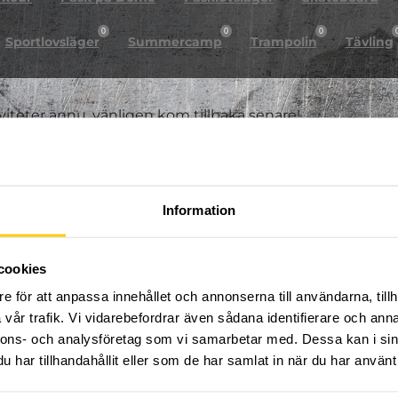
0
0
0
Sportlovsläger
Summercamp
Trampolin
Tävling
iviteter ännu, vänligen kom tillbaka senare!
Information
cookies
e för att anpassa innehållet och annonserna till användarna, tillh
vår trafik. Vi vidarebefordrar även sådana identifierare och anna
nnons- och analysföretag som vi samarbetar med. Dessa kan i sin
har tillhandahållit eller som de har samlat in när du har använt 
FÖLJ OSS PÅ SOCIALA MEDIER