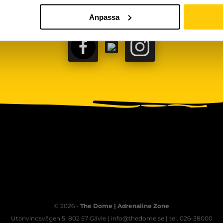
Anpassa
FACEBOOK
TIKTOK
INSTAGRAM
© 2026 -
The Dome | Adrenaline Zone
Utanvindsvägen 5, 802 57 Gävle | info@thedome.se | tel. 026-38000