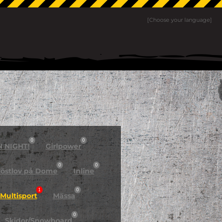
[Choose your language]
0
0
N NIGHT!
Girlpower
0
0
östlov på Dome
Inline
1
0
Multisport
Mässa
0
Skidor/Snowboard