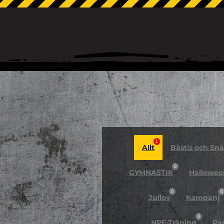
1
Allt
Bästis och Snäl
0
GYMNASTIK
Hallowee
0
0
Jullov
Kampanj
0
NPF-Träning
Pa