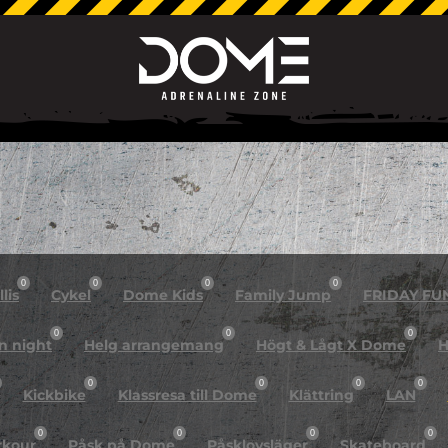
0
0
0
0
lis
Cykel
Dome Kids
Family Jump
FRIDAY FU
0
0
0
n night
Helg arrangemang
Högt & Lågt X Dome
H
0
0
0
0
Kickbike
Klassresa till Dome
Klättring
LAN
0
0
0
0
rkour
Påsk på Dome
Påsklovsläger
Skateboard