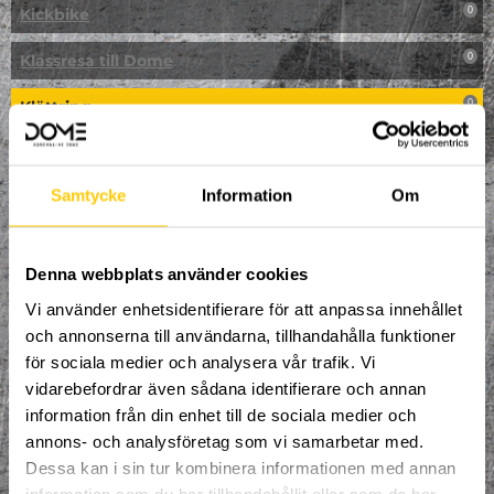
Kickbike
0
Klassresa till Dome
0
Klättring
0
LAN
0
Samtycke
Information
Om
Multisport
0
Mässa
0
Denna webbplats använder cookies
NPF-Träning
0
Vi använder enhetsidentifierare för att anpassa innehållet
och annonserna till användarna, tillhandahålla funktioner
Parkour
0
för sociala medier och analysera vår trafik. Vi
Påsk på Dome
0
vidarebefordrar även sådana identifierare och annan
information från din enhet till de sociala medier och
Påsklovsläger
0
annons- och analysföretag som vi samarbetar med.
Dessa kan i sin tur kombinera informationen med annan
Skateboard
0
information som du har tillhandahållit eller som de har