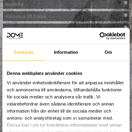
Kickbike
0
Klassresa till Dome
0
Klättring
0
LAN
0
Samtycke
Information
Om
Multisport
0
Mässa
0
Denna webbplats använder cookies
NPF-Träning
0
Vi använder enhetsidentifierare för att anpassa innehållet
och annonserna till användarna, tillhandahålla funktioner
Parkour
0
för sociala medier och analysera vår trafik. Vi
Påsk på Dome
0
vidarebefordrar även sådana identifierare och annan
information från din enhet till de sociala medier och
Påsklovsläger
0
annons- och analysföretag som vi samarbetar med.
Dessa kan i sin tur kombinera informationen med annan
Skateboard
0
information som du har tillhandahållit eller som de har