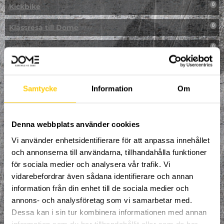
Kickbike
0
Klassresa till Dome
0
Klättring
0
LAN
0
Samtycke
Information
Om
Multisport
0
Mässa
0
Denna webbplats använder cookies
NPF-Träning
0
Vi använder enhetsidentifierare för att anpassa innehållet
och annonserna till användarna, tillhandahålla funktioner
Parkour
0
för sociala medier och analysera vår trafik. Vi
Påsk på Dome
0
vidarebefordrar även sådana identifierare och annan
information från din enhet till de sociala medier och
Påsklovsläger
0
annons- och analysföretag som vi samarbetar med.
Dessa kan i sin tur kombinera informationen med annan
Skateboard
0
information som du har tillhandahållit eller som de har